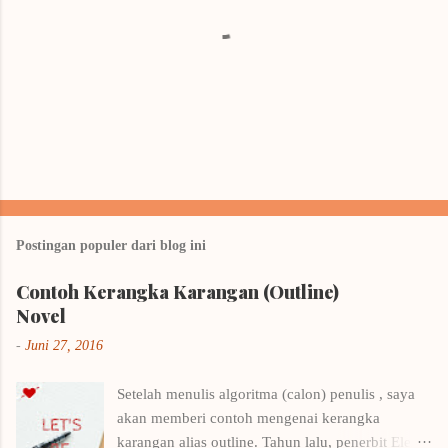
P
o
s
t
Postingan populer dari blog ini
i
n
Contoh Kerangka Karangan (Outline)
g
K
Novel
o
m
-
Juni 27, 2016
e
n
Setelah menulis algoritma (calon) penulis , saya
t
a
akan memberi contoh mengenai kerangka
r
karangan alias outline. Tahun lalu, penerbit Elex