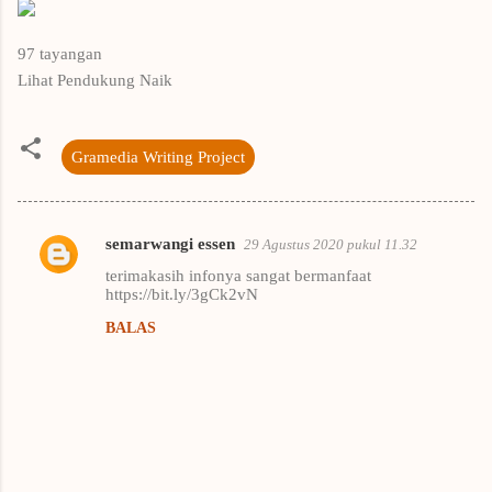
97
tayangan
Lihat Pendukung Naik
Gramedia Writing Project
semarwangi essen
29 Agustus 2020 pukul 11.32
K
terimakasih infonya sangat bermanfaat
o
https://bit.ly/3gCk2vN
m
BALAS
e
n
t
a
r