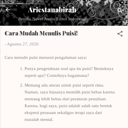
Langsung ke konten utama
Ariestanabirah
Penulis Novel Audio Editor Indonesia
Cara Mudah Menulis Puisi!
-
Agustus 27, 2020
Cara menulis puisi menurut pengalaman saya:
Punya pengetahuan soal apa itu puisi? Bentuknya
seperti apa? Contohnya bagaimana?
Memang ada aturan untuk puisi seperti rima.
Namun, saya biasanya memilih puisi bebas karena
memang lebih bebas dari peraturan penulisan.
Karena, bagi saya, puisi adalah salah satu bentuk
ekspresi perasaan sekaligus terapi saya dari
masalah mental.