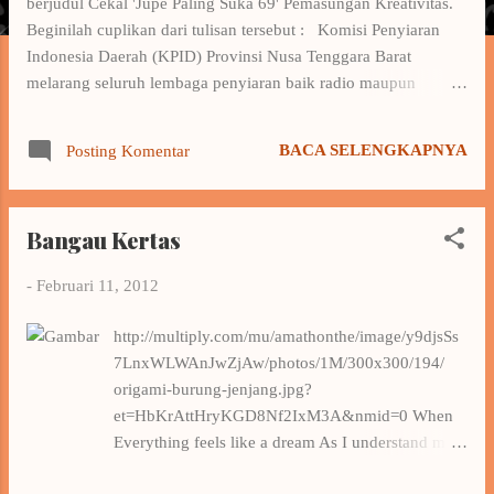
berjudul Cekal 'Jupe Paling Suka 69' Pemasungan Kreativitas.
a
Beginilah cuplikan dari tulisan tersebut : Komisi Penyiaran
n
Indonesia Daerah (KPID) Provinsi Nusa Tenggara Barat
melarang seluruh lembaga penyiaran baik radio maupun
televisi menyiarkan 10 lagu dangdut yang liriknya dinilai
mengandung unsur porno dan tidak mendidik. Sepuluh judul
BACA SELENGKAPNYA
Posting Komentar
lagu bermasalah dan dilarang penyiarannya itu adalah Jupe
Paling Suka 69 (Julia Perez), Mobil Bergoyang (Lia MJ feat
Asep Rumpi), Apa Aja Boleh (Della Puspita), Hamil Duluan
Bangau Kertas
(Tuty Wibowo), Maaf Kamu Hamil Duluan (Ageng Kiwi), Satu
Jam Saja (Saskia), Mucikari Cinta (Rimba Mustika), Melanggar
-
Februari 11, 2012
Hukum (Mozza Kirana), Wanita Lubang Buaya (Minawati
Dewi) dan Ada Yang Panjang (Rya Sakila). Materi lagu tersebut
http://multiply.com/mu/amathonthe/image/y9djsSs
dinilai bertentangan dengan Pedoman Perilaku Penyiaran dan
7LnxWLWAnJwZjAw/photos/1M/300x300/194/
Standar Program Siaran (P3/SPS) tahun 2009 yakni Pasal 9
origami-burung-jenjang.jpg?
(penghormatan terhadap norma kes...
et=HbKrAttHryKGD8Nf2IxM3A&nmid=0 When
Everything feels like a dream As I understand my
feelings and find you , I can not escape , that I