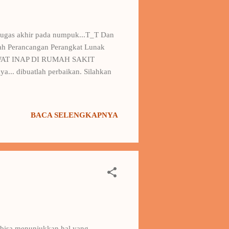
 tugas akhir pada numpuk...T_T Dan
liah Perancangan Perangkat Lunak
RAWAT INAP DI RUMAH SAKIT
ya... dibuatlah perbaikan. Silahkan
BACA SELENGKAPNYA
u bisa menunjukkan hal yang