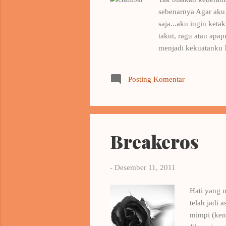
sebenarnya Agar aku
saja...aku ingin ket
takut, ragu atau apap
menjadi kekuatanku N
ya?? Hahahaha.. Yang
Posting Komentar
Breakeros
-
Desember 11, 2011
Hati yang 
telah jadi 
mimpi (keny