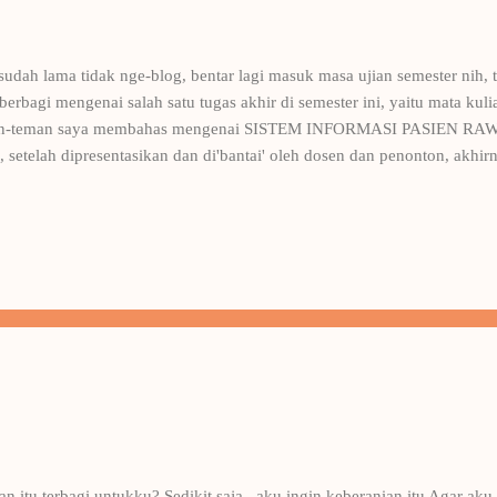
udah lama tidak nge-blog, bentar lagi masuk masa ujian semester nih,
berbagi mengenai salah satu tugas akhir di semester ini, yaitu mata ku
n teman-teman saya membahas mengenai SISTEM INFORMASI PASIEN 
, setelah dipresentasikan dan di'bantai' oleh dosen dan penonton, akhirn
n itu terbagi untukku? Sedikit saja...aku ingin keberanian itu Agar ak