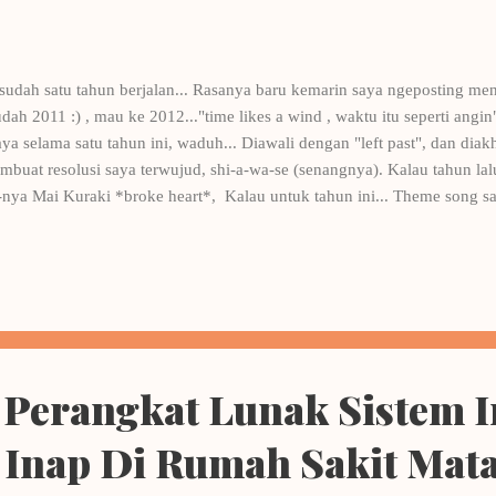
 sudah satu tahun berjalan... Rasanya baru kemarin saya ngeposting men
dah 2011 :) , mau ke 2012..."time likes a wind , waktu itu seperti angin"
aya selama satu tahun ini, waduh... Diawali dengan "left past", dan dia
mbuat resolusi saya terwujud, shi-a-wa-se (senangnya). Kalau tahun l
nya Mai Kuraki *broke heart*, Kalau untuk tahun ini... Theme song s
ikuni, meski itu lagu lawas...tapi...cocok untuk saya ditahun ini <3 
 adalah Found You - JYJ (maklum, habis gila karena nonton Sungkyukwa
 AMIEN. For someone in my world....this year is yours <3, I wish, every
or him in my past, l...
Perangkat Lunak Sistem I
 Inap Di Rumah Sakit Mat