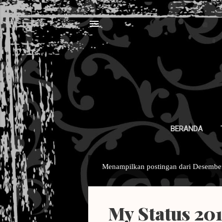
BERANDA
Menampilkan postingan dari Desember
P
o
s
My Status 201
t