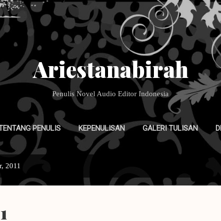
Langsung ke konten utama
Ariestanabirah
Penulis Novel Audio Editor Indonesia
TENTANG PENULIS
KEPENULISAN
GALERI TULISAN
D
, 2011
1