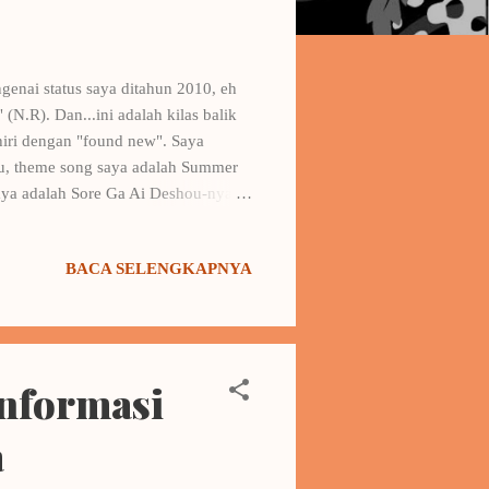
genai status saya ditahun 2010, eh
 (N.R). Dan...ini adalah kilas balik
khiri dengan "found new". Saya
alu, theme song saya adalah Summer
aya adalah Sore Ga Ai Deshou-nya
, berharap tahun depan theme song
n Scandal dan tergila2 dengan ost
BACA SELENGKAPNYA
 years for the future would be yours
nformasi
a