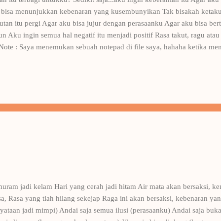
 bisa menunjukkan kebenaran yang kusembunyikan Tak bisakah ketakuta
akutan itu pergi Agar aku bisa jujur dengan perasaanku Agar aku bisa b
un Aku ingin semua hal negatif itu menjadi positif Rasa takut, ragu ata
ote : Saya menemukan sebuah notepad di file saya, hahaha ketika mem
 pasti, For someone in my world...
muram jadi kelam Hari yang cerah jadi hitam Air mata akan bersaksi, 
asa, Rasa yang tlah hilang sekejap Raga ini akan bersaksi, kebenaran y
ataan jadi mimpi) Andai saja semua ilusi (perasaanku) Andai saja buk