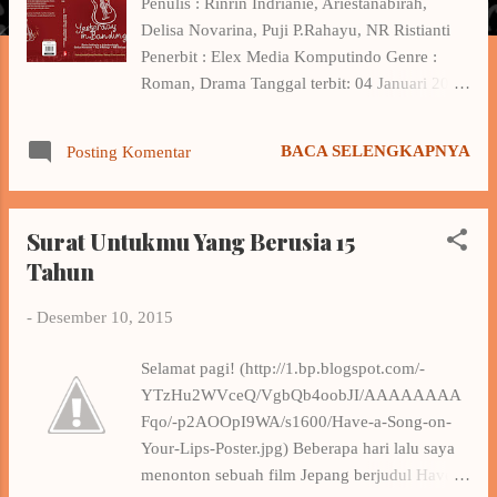
Penulis : Rinrin Indrianie, Ariestanabirah,
a
Delisa Novarina, Puji P.Rahayu, NR Ristianti
n
Penerbit : Elex Media Komputindo Genre :
Roman, Drama Tanggal terbit: 04 Januari 2016
Harga: Rp 54.800 Sinopsis : Yesterday, all my
troubles seemed so far away ( Yesterday, The
BACA SELENGKAPNYA
Posting Komentar
Beatles) Seperti lima nada membentuk satu
harmoni lagu, mereka memiliki masalah dan
masa lalu yang bersinggunggan. Shaki, gadis
Surat Untukmu Yang Berusia 15
Palembang dengan masalah korupsi sang ayah.
Tahun
Zain, pemuda desa yang gila harta dan terjebak
pergaulan hitam. Tania , gadis riang yang masa
-
Desember 10, 2015
lalunya kelam. Dandi, pemuda tampan yang
lari dari bayang-bayang masa lalu. Dan Aline ,
Selamat pagi! (http://1.bp.blogspot.com/-
pemilik kos yang menyimpan banyak misteri.
YTzHu2WVceQ/VgbQb4oobJI/AAAAAAAA
Hidup di tempat tinggal yang sama membuat
Fqo/-p2AOOpI9WA/s1600/Have-a-Song-on-
mereka menyadari bahwa semua punya cerita
Your-Lips-Poster.jpg) Beberapa hari lalu saya
di hari kemarin, untuk dibagi hari ini. Baca
menonton sebuah film Jepang berjudul Have A
Online Preview Novel Yesterday in Bandung