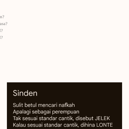
an?
asa?
N?
N?