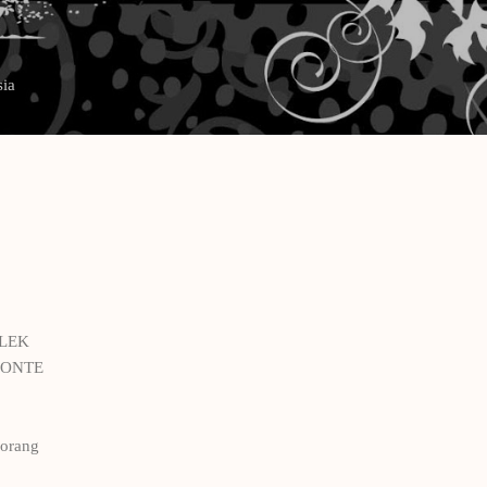
Langsung ke konten utama
sia
JELEK
 LONTE
 orang