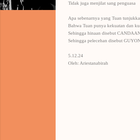
Tidak juga menjilat sang penguasa
Apa sebenarnya yang Tuan tunjukk
Bahwa Tuan punya kekuatan dan ku
Sehingga hinaan disebut CANDAA
Sehingga pelecehan disebut GUYO
5.12.24
Oleh: Ariestanabirah