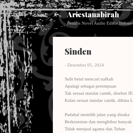
Ariestanabirah
Penulis Novel Audio Editor Indone
Sinden
-
Desember 05, 2024
Sulit betul mencari nafkah
Apalagi sebagai perempuan
Tak sesuai standar cantik, disebut 
Kalau sesuai standar cantik, dihina
Padahal memilih jalan yang disuka
Berkesenian dan menghibur banyak
Tidak menjual agama dan Tuhan