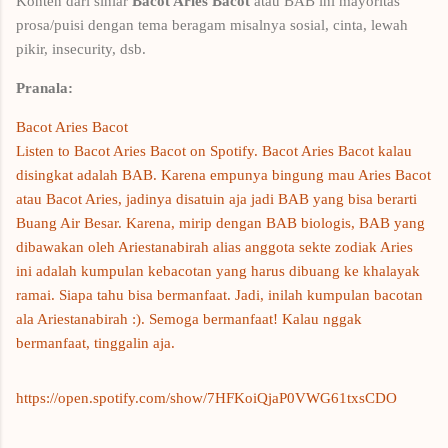
Konten dari siniar
Bacot Aries Bacot
atau BAB ini mayoritas
prosa/puisi dengan tema beragam misalnya sosial, cinta, lewah
pikir, insecurity, dsb.
Pranala:
Bacot Aries Bacot
Listen to Bacot Aries Bacot on Spotify. Bacot Aries Bacot kalau
disingkat adalah BAB. Karena empunya bingung mau Aries Bacot
atau Bacot Aries, jadinya disatuin aja jadi BAB yang bisa berarti
Buang Air Besar. Karena, mirip dengan BAB biologis, BAB yang
dibawakan oleh Ariestanabirah alias anggota sekte zodiak Aries
ini adalah kumpulan kebacotan yang harus dibuang ke khalayak
ramai. Siapa tahu bisa bermanfaat. Jadi, inilah kumpulan bacotan
ala Ariestanabirah :). Semoga bermanfaat! Kalau nggak
bermanfaat, tinggalin aja.
https://open.spotify.com/show/7HFKoiQjaP0VWG61txsCDO