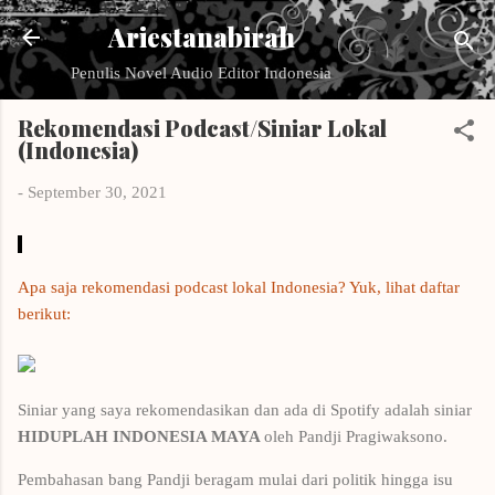
Langsung ke konten utama
Ariestanabirah
Penulis Novel Audio Editor Indonesia
Rekomendasi Podcast/Siniar Lokal
(Indonesia)
-
September 30, 2021
Apa saja rekomendasi podcast lokal Indonesia? Yuk, lihat daftar
berikut:
Siniar yang saya rekomendasikan dan ada di Spotify adalah siniar
HIDUPLAH INDONESIA MAYA
oleh Pandji Pragiwaksono.
Pembahasan bang Pandji beragam mulai dari politik hingga isu