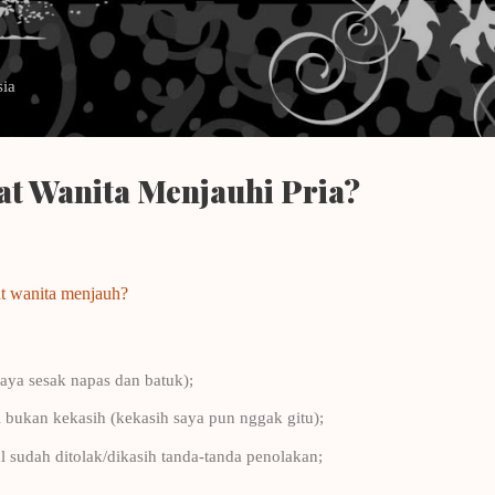
Langsung ke konten utama
sia
t Wanita Menjauhi Pria?
at wanita menjauh?
aya sesak napas dan batuk);
 bukan kekasih (kekasih saya pun nggak gitu);
 sudah ditolak/dikasih tanda-tanda penolakan;