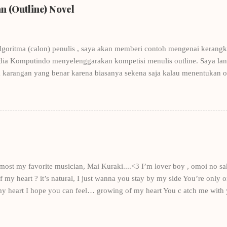
 (Outline) Novel
lgoritma (calon) penulis , saya akan memberi contoh mengenai kerangka
dia Komputindo menyelenggarakan kompetisi menulis outline. Saya lang
 karangan yang benar karena biasanya sekena saja kalau menentukan 
nulis, tentunya ditulis oleh penulis-penulis yang punya nama. Contohn
Winna Efendi. Salah satu pembahasan di buku tersebut adalah menulis
ohnya Winna Efendi, saya merancang kerangka Let's Be Platonic . Dan k
ngat-sangat berantakan, sekarang pun masih berantakan- mengantarkan
 novel dan akhirnya membuat saya bergabung dengan keempat penulis
ung - sud...
e most my favorite musician, Mai Kuraki....<3 I’m lover boy , omoi no sa
my heart ? it’s natural, I just wanna you stay by my side You’re only one
my heart I hope you can feel… growing of my heart You c atch me with
bout you Through the river of dreams, just you in my mind Time passed b
ll with the questions, in the state of mind , who do you love? Don’t you 
y, Just a little bit , there am I in your heart? you are not the only on