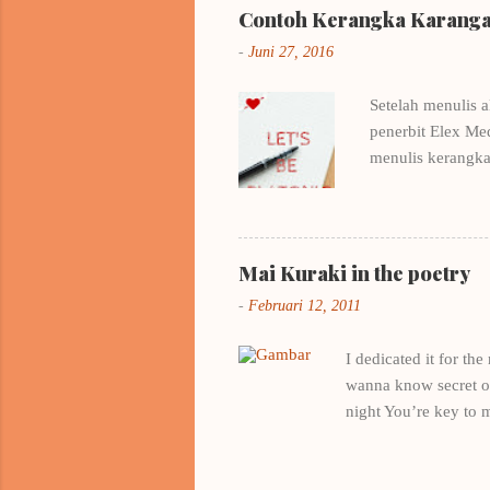
Contoh Kerangka Karangan
-
Juni 27, 2016
Setelah menulis a
penerbit Elex Me
menulis kerangka
beberapa buku me
Pertamamu milik 
Belajar dari cont
EYD saya amat-sa
Mai Kuraki in the poetry
workshop romance
-
Februari 12, 2011
Yesterday in Band
I dedicated it for th
wanna know secret of 
night You’re key to 
all night , I think a
love? My hearts is fu
kakenukeru inazuma He