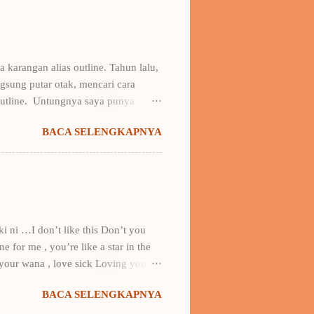
 karangan alias outline. Tahun lalu,
sung putar otak, mencari cara
outline. Untungnya saya punya
ya buku Draf 1: Taktik Menulis Fiksi
BACA SELENGKAPNYA
 kerangka karangan + contohnya.
erangka amburadul itu -kala itu
 saya ke gathering & fun writing
 lain di bawah bendera novel
ki ni …I don’t like this Don’t you
 for me , you’re like a star in the
 your wana , love sick Loving you….
y…. did I hear you say that you’re in
BACA SELENGKAPNYA
look at me (one)? it sounds like
e You’re my all, yeah…I’m not that