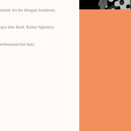
untuk ini-itu dengan landasan,
caya dan ikuti. Kalau figurnya
ebenaran/sisi lain;