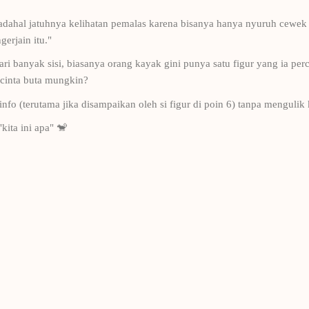
padahal jatuhnya kelihatan pemalas karena bisanya hanya nyuruh cewek 
erjain itu."
dari banyak sisi, biasanya orang kayak gini punya satu figur yang ia per
, cinta buta mungkin?
o (terutama jika disampaikan oleh si figur di poin 6) tanpa mengulik k
kita ini apa" 🐒