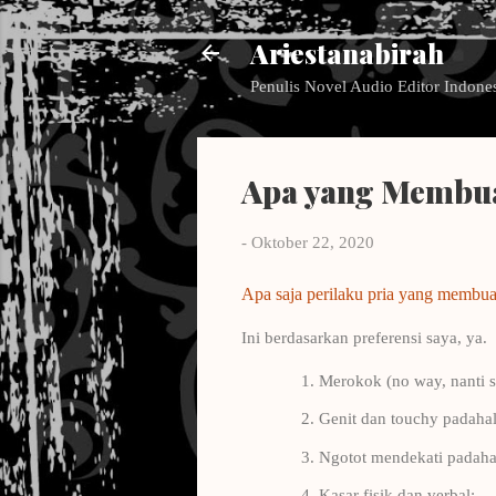
Ariestanabirah
Penulis Novel Audio Editor Indone
Apa yang Membua
-
Oktober 22, 2020
Apa saja perilaku pria yang membu
Ini berdasarkan preferensi saya, ya.
Merokok (no way, nanti s
Genit dan touchy padahal
Ngotot mendekati padahal
Kasar fisik dan verbal;