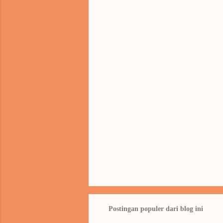
n
t
a
r
Postingan populer dari blog ini