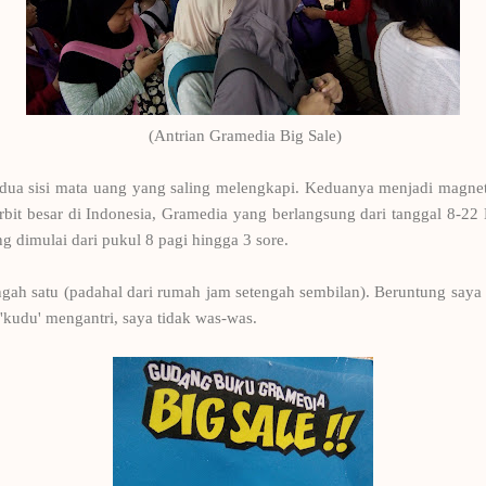
(Antrian Gramedia Big Sale)
 dua sisi mata uang yang saling melengkapi. Keduanya menjadi magne
erbit besar di Indonesia, Gramedia yang berlangsung dari tanggal 8-
 dimulai dari pukul 8 pagi hingga 3 sore.
ngah satu (padahal dari rumah jam setengah sembilan). Beruntung saya 
'kudu' mengantri, saya tidak was-was.