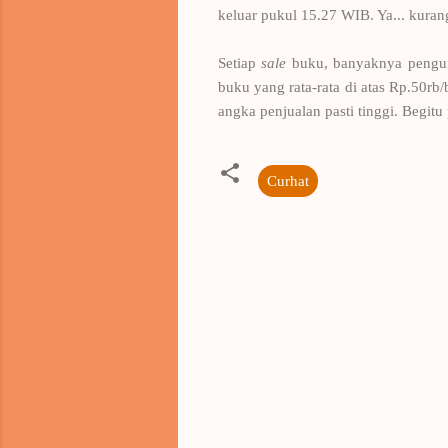
keluar pukul 15.27 WIB. Ya... kurang
Setiap
sale
buku, banyaknya pengun
buku yang rata-rata di atas Rp.50r
angka penjualan pasti tinggi. Begit
Curhat
K
o
m
e
n
t
a
r