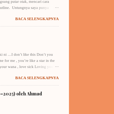
sung putar otak, mencari cara
outline. Untungnya saya punya
ya buku Draf 1: Taktik Menulis Fiksi
BACA SELENGKAPNYA
 kerangka karangan + contohnya.
erangka amburadul itu -kala itu
 saya ke gathering & fun writing
 lain di bawah bendera novel
ki ni …I don’t like this Don’t you
 for me , you’re like a star in the
 your wana , love sick Loving you….
y…. did I hear you say that you’re in
BACA SELENGKAPNYA
look at me (one)? it sounds like
e You’re my all, yeah…I’m not that
say love to her, but, in my deepest
6–2025) oleh Ahmad