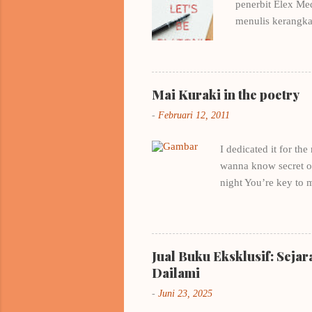
penerbit Elex Me
menulis kerangka
beberapa buku me
Pertamamu milik 
Belajar dari cont
EYD saya amat-sa
Mai Kuraki in the poetry
workshop romance
-
Februari 12, 2011
Yesterday in Band
I dedicated it for th
wanna know secret of 
night You’re key to 
all night , I think a
love? My hearts is fu
kakenukeru inazuma He
kind a girl , it’s a r
Jual Buku Eksklusif: Seja
heart, I'm afraid if 
Dailami
-
Juni 23, 2025