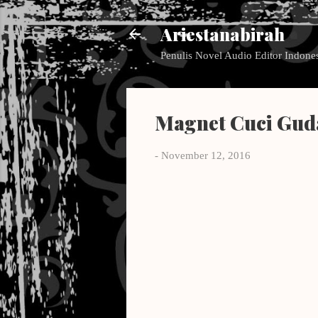
Ariestanabirah
Penulis Novel Audio Editor Indone
Magnet Cuci Gud
-
November 12, 2016