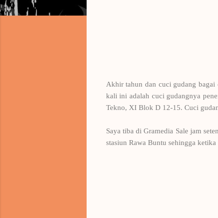
Akhir tahun dan cuci gudang bagai
kali ini adalah cuci gudangnya pen
Tekno, XI Blok D 12-15. Cuci gudang
Saya tiba di Gramedia Sale jam sete
stasiun Rawa Buntu sehingga ketika 