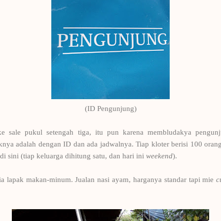
(ID Pengunjung)
 sale pukul setengah tiga, itu pun karena membludakya pengunj
ya adalah dengan ID dan ada jadwalnya. Tiap kloter berisi 100 orang, 
 sini (tiap keluarga dihitung satu, dan hari ini
weekend
).
edia lapak makan-minum. Jualan nasi ayam, harganya standar tapi mie
c