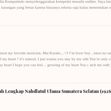
dia Komputindo menyelenggarakan kompetisi menulis outline. Saya lang
 karangan yang benar karena biasanya sekena saja kalau menentukan 
nulis, tentunya ditulis oleh penulis-penulis yang punya nama. Contohn
Winna Efendi. Salah satu pembahasan di buku tersebut adalah menulis
ohnya Winna Efendi, saya merancang kerangka Let's Be Platonic . Dan k
ngat-sangat berantakan, sekarang pun masih berantakan- mengantarkan
 novel dan akhirnya membuat saya bergabung dengan keempat penulis
ung - sud...
e most my favorite musician, Mai Kuraki....<3 I’m lover boy , omoi no sa
my heart ? it’s natural, I just wanna you stay by my side You’re only one
my heart I hope you can feel… growing of my heart You c atch me with
bout you Through the river of dreams, just you in my mind Time passed b
ll with the questions, in the state of mind , who do you love? Don’t you 
y, Just a little bit , there am I in your heart? you are not the only on
eason? So I give you spirit and support, “what are you waiting for?” Just 
rah Lengkap Nahdlatul Ulama Sumatera Selatan (192
you not with me again, oh God rescue me! Although, not me in your...