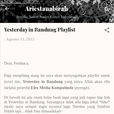
Langsung ke konten utama
Ariestanabirah
Penulis Novel Audio Editor Indonesia
Yesterday in Bandung Playlist
-
Agustus 13, 2015
Dear, Pembaca.
Pagi menjelang siang ini saya akan menyuguhkan
playlist
untuk
novel tim,
Yesterday in Bandung
yang insya Allah akan rilis
melalui penerbit
Elex Media Komputindo
(nyengir).
Di bawah ini ada enam belas buah lagu yang jadi napas tiap bab
di Yesterday in Bandung. Sayangnya tidak ada lagu lokal *hiks*
meski saya sempat ingin nyomot lagu Sherina yang Simfoni
Hitam tapi... tidak bisa dimasukkan~