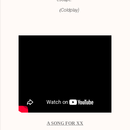
Coldplay)
(
A SONG FOR XX