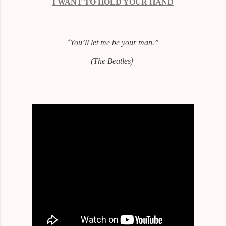
I WANT TO HOLD YOUR HAND
“
You’ll let me be your man.”
)
(The Beatles