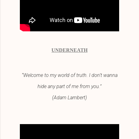
UNDERNEATH
“Welcome to my world of truth. I don’t wanna
hide any part of me from you.”
(Adam Lambert)