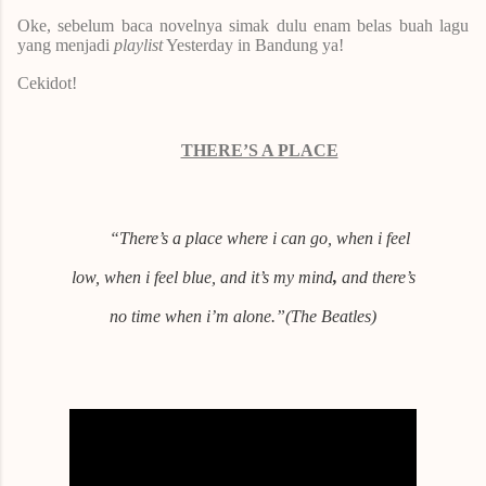
Oke, sebelum baca novelnya simak dulu enam belas buah lagu
yang menjadi
playlist
Yesterday in Bandung ya!
Cekidot!
THERE’S A PLACE
“There’s a place where i can go, when i feel
low, when i feel blue, and it’s my mind
,
and there’s
no time when i’m alone.”(The Beatles)