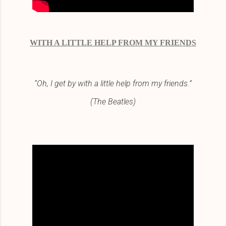
WITH A LITTLE HELP FROM MY FRIENDS
“Oh, I get by with a little help from my friends.”
(The Beatles)