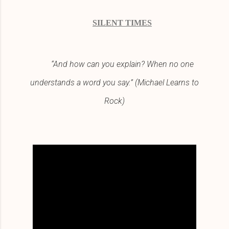
SILENT TIMES
“And how can you explain? When no one
understands a word you say.” (Michael Learns to
Rock)