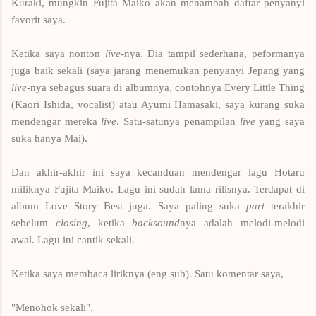
Kuraki, mungkin Fujita Maiko akan menambah daftar penyanyi
favorit saya.
Ketika saya nonton
live
-nya. Dia tampil sederhana, peformanya
juga baik sekali (saya jarang menemukan penyanyi Jepang yang
live
-nya sebagus suara di albumnya, contohnya Every Little Thing
(Kaori Ishida, vocalist) atau Ayumi Hamasaki, saya kurang suka
mendengar mereka
live
. Satu-satunya penampilan
live
yang saya
suka hanya Mai).
Dan akhir-akhir ini saya kecanduan mendengar lagu Hotaru
miliknya Fujita Maiko. Lagu ini sudah lama rilisnya. Terdapat di
album Love Story Best juga. Saya paling suka
part
terakhir
sebelum
closing
, ketika
backsound
nya adalah melodi-melodi
awal. Lagu ini cantik sekali.
Ketika saya membaca liriknya (eng sub). Satu komentar saya,
"Menohok sekali".