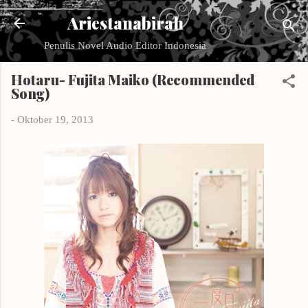
Langsung ke konten utama
Ariestanabirah
Penulis Novel Audio Editor Indonesia
Hotaru- Fujita Maiko (Recommended
Song)
-
Oktober 19, 2013