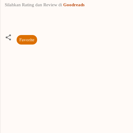
Silahkan Rating dan Review di
Goodreads
Favorite
K
o
m
e
n
t
a
r