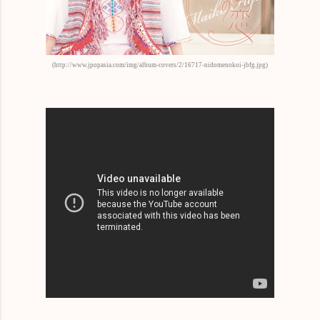
(http://www.jpopasia.com/img/album-covers/2/16717-nidomenokoi-jbfg.jpg)