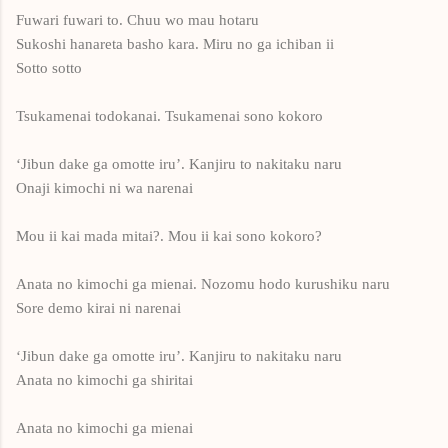
Fuwari fuwari to. Chuu wo mau hotaru
Sukoshi hanareta basho kara. Miru no ga ichiban ii
Sotto sotto
Tsukamenai todokanai. Tsukamenai sono kokoro
‘Jibun dake ga omotte iru’. Kanjiru to nakitaku naru
Onaji kimochi ni wa narenai
Mou ii kai mada mitai?. Mou ii kai sono kokoro?
Anata no kimochi ga mienai. Nozomu hodo kurushiku naru
Sore demo kirai ni narenai
‘Jibun dake ga omotte iru’. Kanjiru to nakitaku naru
Anata no kimochi ga shiritai
Anata no kimochi ga mienai