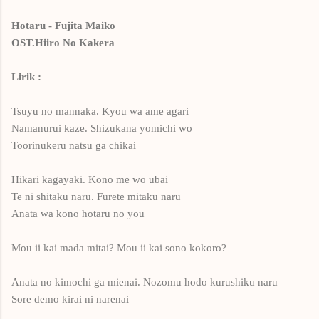
Hotaru - Fujita Maiko
OST.Hiiro No Kakera
Lirik :
Tsuyu no mannaka. Kyou wa ame agari
Namanurui kaze. Shizukana yomichi wo
Toorinukeru natsu ga chikai
Hikari kagayaki. Kono me wo ubai
Te ni shitaku naru. Furete mitaku naru
Anata wa kono hotaru no you
Mou ii kai mada mitai? Mou ii kai sono kokoro?
Anata no kimochi ga mienai. Nozomu hodo kurushiku naru
Sore demo kirai ni narenai