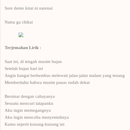
Sore demo kirai ni narenai
Natsu ga chikai
Terjemahan Lirik :
Saat ini, di
tengah
musim hujan
Setelah
hujan
hari ini
Angin
hangat
berhembus
melewati jalan-jalan
malam yang tenang
Memberitahu bahwa musim panas
sudah dekat
Bersinar
dengan cahayanya
Sesuatu mencuri
tatapanku
Aku
ingin memegangnya
Aku
ingin mencoba
menyentuhnya
Kamu
seperti
kunang-kunang
ini