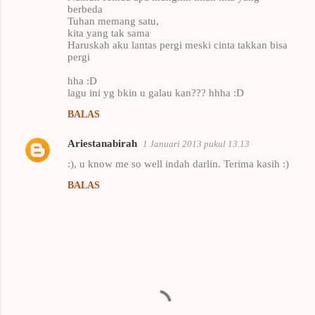
berbeda
Tuhan memang satu,
kita yang tak sama
Haruskah aku lantas pergi meski cinta takkan bisa
pergi
hha :D
lagu ini yg bkin u galau kan??? hhha :D
BALAS
Ariestanabirah
1 Januari 2013 pukul 13.13
:), u know me so well indah darlin. Terima kasih :)
BALAS