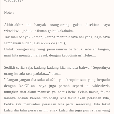
-09032012-
Note :
Akhir-akhir ini banyak orang-orang galau disekitar saya
wkwkkwk, jadi ikut-ikutan galau kakakaka.
Tak mau banyak komen, karena menurut saya hal yang ingin saya
sampaikan sudah jelas wkwkkw (??!!),
Untuk orang-orang yang perasaannya bertepuk sebelah tangan,
mari kita menatap hari esok dengan keoptimisan! Hehe....
Sedikit cerita saja, kadang-kadang kita merasa bahwa " Sepertinya
orang itu ada rasa padaku...." atau...
" Jangan-jangan dia suka aku?" , ya...'keoptimisan' yang berpadu
dengan 'ke-GR-an', saya juga pernah seperti itu wkkwkwk,
mungkin sifat alami manusia ya, narsis hehe. Selain narsis, faktor
lainnya adalah karena terkadang kita takut akan perasaan kita,
ketika kita menyadari perasaan kita pada seseorang, kita takut
kalau dia tahu perasaan ini, enak kalau dia juga punya rasa yang