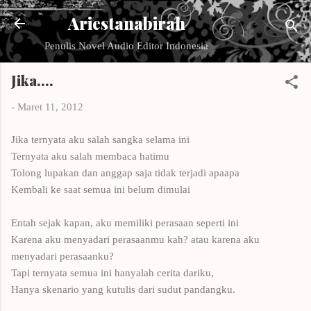
Langsung ke konten utama
Ariestanabirah
Penulis Novel Audio Editor Indonesia
Jika....
-
Maret 11, 2012
Jika ternyata aku salah sangka selama ini
Ternyata aku salah membaca hatimu
Tolong lupakan dan anggap saja tidak terjadi apaapa
Kembali ke saat semua ini belum dimulai
Entah sejak kapan, aku memiliki perasaan seperti ini
Karena aku menyadari perasaanmu kah? atau karena aku
menyadari perasaanku?
Tapi ternyata semua ini hanyalah cerita dariku,
Hanya skenario yang kutulis dari sudut pandangku.