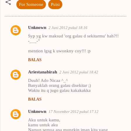
For Someone
Puisi
Unknown
2 Juni 2012 pukul 18.16
K
Syp yg kw maksud 'org galau d sekitarmu' hah?!!
o
-___-"
m
mention lgsg k uwonkny coy!!! :p
e
BALAS
n
t
Ariestanabirah
2 Juni 2012 pukul 18.42
a
Duuh! Ado Nicaa ^_^
Banyaklah orang galau disekitar ;)
r
Waktu itu q jugo galau kakakakka
BALAS
Unknown
17 November 2012 pukul 17.12
Aku untuk kamu,
kamu untuk aku
Namun semua apa mungkin iman kita yang