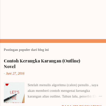
P
o
s
t
Postingan populer dari blog ini
i
n
Contoh Kerangka Karangan (Outline)
g
K
Novel
o
m
-
Juni 27, 2016
e
n
Setelah menulis algoritma (calon) penulis , saya
t
a
akan memberi contoh mengenai kerangka
r
karangan alias outline. Tahun lalu, penerbit Elex
Media Komputindo menyelenggarakan kompetisi