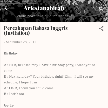
Langsung ke konten utama
Ariestanabirah
Penulis Novel Audio Editor Indonesia
Percakapan Bahasa Inggris
(Invitation)
-
September 28, 2011
Birthday
A : Hi B, next saturday I have a birthday party, I want you to
come
B : Next saturday? Your birthday, right? Ehm...I will see my
schedule, I hope I can
A : Oh B, I wish you could come
B : I wish too
Go To