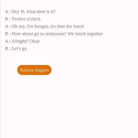
A : Hey B, what time is it?
B : Twelve o'clock
A : Oh my, I'm hungry, it's time for lunch
B : How about go to restourant? We lunch together
A : Allright? Okay
B : Let's go
Bahasa Inggris
K
o
m
e
n
t
a