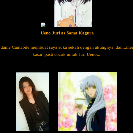
Ueno Juri as Soma Kagura
dame Cantabile membuat saya suka sekali dengan aktingnya, dan...me
'kasar' pasti cocok untuk Juri Ueno....