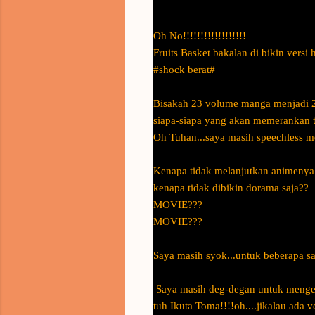
Oh No!!!!!!!!!!!!!!!!!!
Fruits Basket bakalan di bikin vers
#shock berat#
Bisakah 23 volume manga menjadi 2
siapa-siapa yang akan memerankan 
Oh Tuhan...saya masih speechless m
Kenapa tidak melanjutkan animenya
kenapa tidak dibikin dorama saja??
MOVIE???
MOVIE???
Saya masih syok...untuk beberapa saa
Saya masih deg-degan untuk mengeta
tuh Ikuta Toma!!!!oh....jikalau ada 