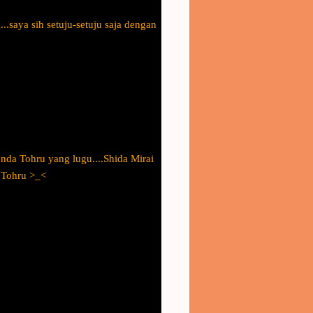
.saya sih setuju-setuju saja dengan
onda Tohru yang lugu....Shida Mirai
i Tohru >_<