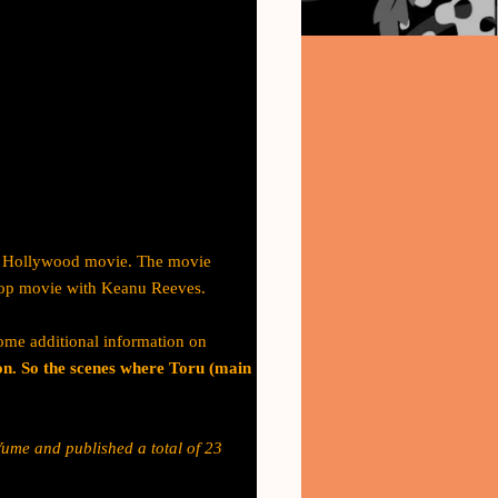
ion Hollywood movie. The movie
op movie with Keanu Reeves.
me additional information on
on. So the scenes where Toru (main
Yume and published a total of 23