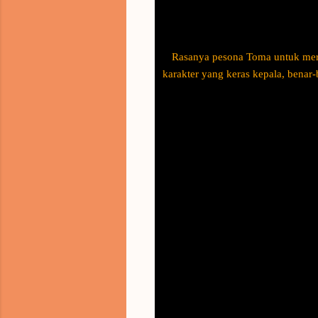
Rasanya pesona Toma untuk mera
karakter yang keras kepala, bena