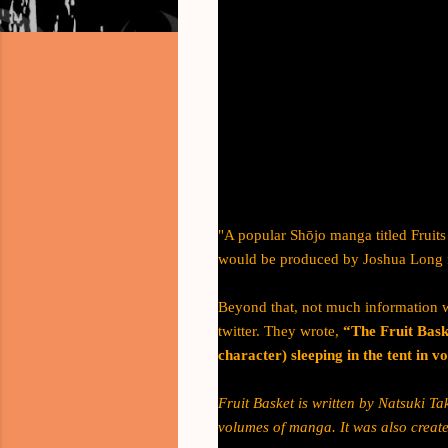
"A popular Shōjo manga titled Fruit
would be produced by Joshua Long 
Beyond that, not much information 
twitter. They wrote,
“The Fruit Bask
character) sleeping in the tent in v
Fruit Basket is written by Natsuki T
volumes of manga. It was also crea