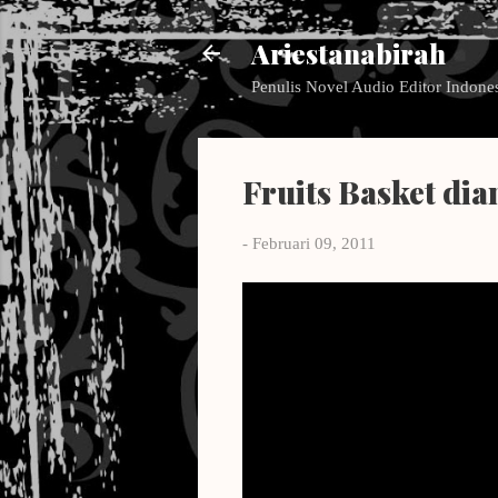
Ariestanabirah
Penulis Novel Audio Editor Indone
Fruits Basket di
-
Februari 09, 2011