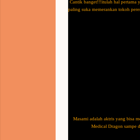
Cantik banget!!!itulah hal pertama
paling suka memerankan tokoh perem
Masami adalah aktris yang bisa m
Medical Dragon sampe do