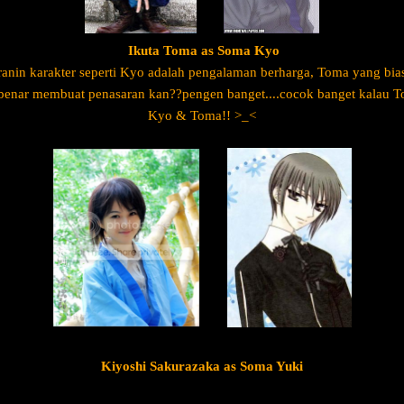
Ikuta Toma as Soma Kyo
nin karakter seperti Kyo adalah pengalaman berharga, Toma yang bi
r-benar membuat penasaran kan??pengen banget....cocok banget kalau 
Kyo & Toma!! >_<
Kiyoshi Sakurazaka as Soma Yuki