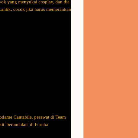
owok yang menyukai cosplay, dan dia
cantik, cocok jika harus memerankan
Nodame Cantabile, perawat di Team
t 'berandalan' di Furuba