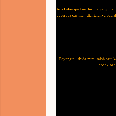
Ada beberapa fans furuba yang membu
beberapa cast itu...diantaranya adala
Bayangin...shida mirai salah satu 
cocok bang