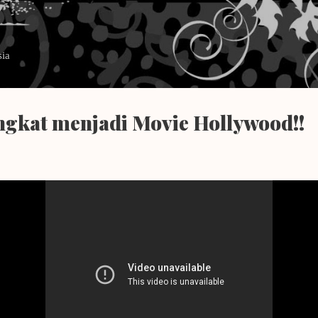
Langsung ke konten utama
sia
angkat menjadi Movie Hollywood!!