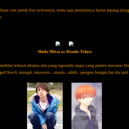
at cast untuk live actionnya, tentu saja pemainnya harus jepang dong..
h
Shida Mirai as Honda Tohru
kandidat terkuat jikalau ada yang ngusulin siapa yang pantes meranin H
et!!kecil, mungil, innocent....manis...ahhh...pengen banget liat dia jad