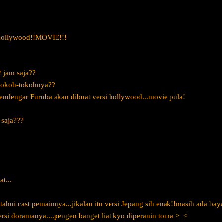
i hollywood!!MOVIE!!!
 jam saja??
tokoh-tokohnya??
endengar Furuba akan dibuat versi hollywood...movie pula!
 saja???
t...
hui cast pemainnya...jikalau itu versi Jepang sih enak!!masih ada ba
versi doramanya....pengen banget liat kyo diperanin toma >_<