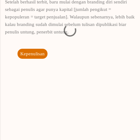
Setelah berhasil terbit, baru mulai dengan branding diri sendiri
sebagai penulis agar punya kapital [jumlah pengikut =
kepopuleran = target penjualan]. Walaupun sebenarnya, lebih baik
kalau branding sudah dimulai sebelum tulisan dipublikasi biar
penulis untung, penerbit untung.
Kepenulisan
K
o
m
e
n
t
a
r