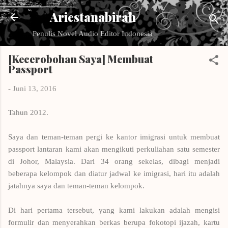
Langsung ke konten utama
Ariestanabirah
Penulis Novel Audio Editor Indonesia
[Kecerobohan Saya] Membuat
Passport
-
Juni 13, 2016
Tahun 2012.
Saya dan teman-teman pergi ke kantor imigrasi untuk membuat
passport lantaran kami akan mengikuti perkuliahan satu semester
di Johor, Malaysia. Dari 34 orang sekelas, dibagi menjadi
beberapa kelompok dan diatur jadwal ke imigrasi, hari itu adalah
jatahnya saya dan teman-teman kelompok.
Di hari pertama tersebut, yang kami lakukan adalah mengisi
formulir dan menyerahkan berkas berupa fokotopi ijazah, kartu