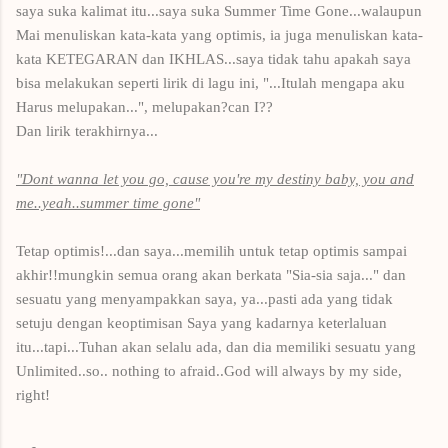
saya suka kalimat itu...saya suka Summer Time Gone...walaupun
Mai menuliskan kata-kata yang optimis, ia juga menuliskan kata-
kata KETEGARAN dan IKHLAS...saya tidak tahu apakah saya
bisa melakukan seperti lirik di lagu ini, "...Itulah mengapa aku
Harus melupakan...", melupakan?can I??
Dan lirik terakhirnya...
"Dont wanna let you go, cause you're my destiny baby, you and
me..yeah..summer time gone"
Tetap optimis!...dan saya...memilih untuk tetap optimis sampai
akhir!!mungkin semua orang akan berkata "Sia-sia saja..." dan
sesuatu yang menyampakkan saya, ya...pasti ada yang tidak
setuju dengan keoptimisan Saya yang kadarnya keterlaluan
itu...tapi...Tuhan akan selalu ada, dan dia memiliki sesuatu yang
Unlimited..so.. nothing to afraid..God will always by my side,
right!