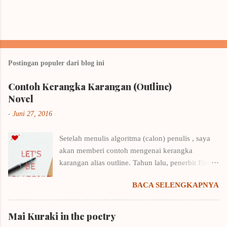
Postingan populer dari blog ini
Contoh Kerangka Karangan (Outline)
Novel
-
Juni 27, 2016
Setelah menulis algoritma (calon) penulis , saya
akan memberi contoh mengenai kerangka
karangan alias outline. Tahun lalu, penerbit Elex
Media Komputindo menyelenggarakan kompetisi
BACA SELENGKAPNYA
menulis outline. Saya langsung putar otak,
mencari cara menulis kerangka karangan yang
benar karena biasanya sekena saja kalau
Mai Kuraki in the poetry
menentukan outline. Untungnya saya punya