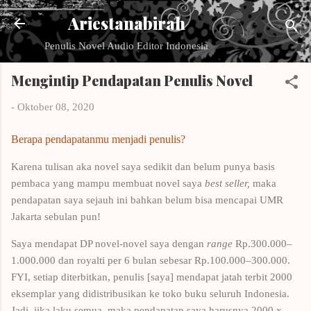
Langsung ke konten utama
Ariestanabirah
Penulis Novel Audio Editor Indonesia
Mengintip Pendapatan Penulis Novel
-
Oktober 08, 2020
Berapa pendapatanmu menjadi penulis?
Karena tulisan aka novel saya sedikit dan belum punya basis
pembaca yang mampu membuat novel saya
best seller,
maka
pendapatan saya sejauh ini bahkan belum bisa mencapai UMR
Jakarta sebulan pun!
Saya mendapat DP novel-novel saya dengan
range
Rp.300.000–
1.000.000 dan royalti per 6 bulan sebesar Rp.100.000–300.000.
FYI, setiap diterbitkan, penulis [saya] mendapat jatah terbit 2000
eksemplar yang didistribusikan ke toko buku seluruh Indonesia.
Jadi, jika laku semua, maka pendapatan saya harusnya 2000 x