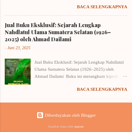
it’s natural, I just wanna you stay by my side You’re
karangan + contohnya. Belajar dari contohnya
BACA SELENGKAPNYA
only one for me , you’re like a star in the night
Winna Efendi, saya merancang kerangka Let's Be
You’re key to my heart I hope you can feel…
Platonic . Dan kerangka amburadul itu -kala itu
growing of my heart You c atch me with your wana ,
Jual Buku Eksklusif: Sejarah Lengkap
EYD saya amat-sangat-sangat berantakan,
love sick Loving you…. all night , I think about you
Nahdlatul Ulama Sumatera Selatan (1926–
sekarang pun masih berantakan- mengantarkan
Through the river of dreams, just you in my mind
2025) oleh Ahmad Dailami
saya ke gathering & fun writing workshop
Time passed by…. did I hear you say that you’re in
romance novel dan akhirnya membuat saya
-
Juni 23, 2025
love? My hearts is full with the questions, in the state
bergabung dengan keempat penulis lain di bawah
of mind , who do you love? Don’t you look at me
bendera novel Yesterday in Bandung - sud...
Jual Buku Eksklusif: Sejarah Lengkap Nahdlatul
(one)? it sounds like kakenukeru inazuma Hey, Just a
Ulama Sumatera Selatan (1926–2025) oleh
little bit , there am I in your heart? you are not the
Ahmad Dailami Buku ini merangkum kiprah
only one You’re my all, yeah…I’m not that kind a
Nahdlatul Ulama di Sumatera Selatan secara
girl , it’s a reason? So I give you spirit and support,
BACA SELENGKAPNYA
mendalam dan autentik. Baca gratis 36 halaman
“what are you waiting for?” Just say love to her, but,
pertama
in my deepest heart, I'm afraid if you not with me
di: https://drive.google.com/file/d/1j3a_JOUREQ
again, oh God rescue me! Although, not me in your...
XRQQZ3KrDULXKxhXSx92oQ/view?
Diberdayakan oleh Blogger
usp=sharing Baca gratis 36 halaman .. Info
Pemesanan Pre-Order Sekarang! Harga:
Gambar tema oleh
suprun