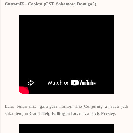
CustomiZ - Coolest (OST. Sakamoto Desu ga?)
Lalu, bulan ini... gara-gara nonton The Conjuring 2, saya jadi
suka dengan
Can't Help Falling in Love
-nya
Elvis Presley
.