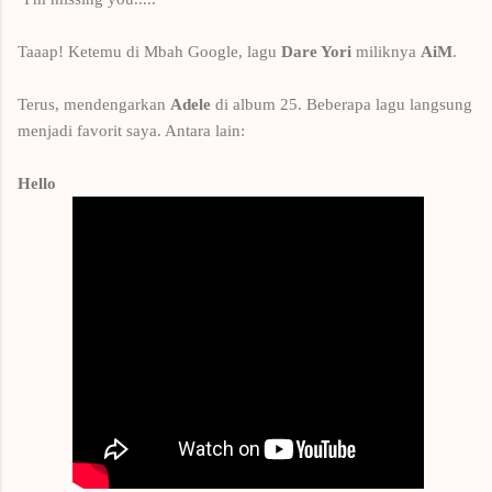
Taaap! Ketemu di Mbah Google, lagu
Dare Yori
miliknya
AiM
.
Terus, mendengarkan
Adele
di album 25. Beberapa lagu langsung
menjadi favorit saya. Antara lain:
Hello