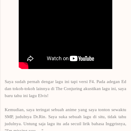
Saya sudah pernah dengar lagu ini tapi versi F4. Pada adegan Ed
dan tokoh-tokoh lainnya di The Conjuring akustikan lagu ini, saya
baru tahu ini lagu Elvis!
Kemudian, saya teringat sebuah anime yang saya tonton sewaktu
SMP, judulnya Dr.Rin. Saya suka sebuah lagu di situ, tidak tahu
judulnya. Untung saja lagu itu ada secuil lirik bahasa Inggrisnya,
"I'm missing you....."