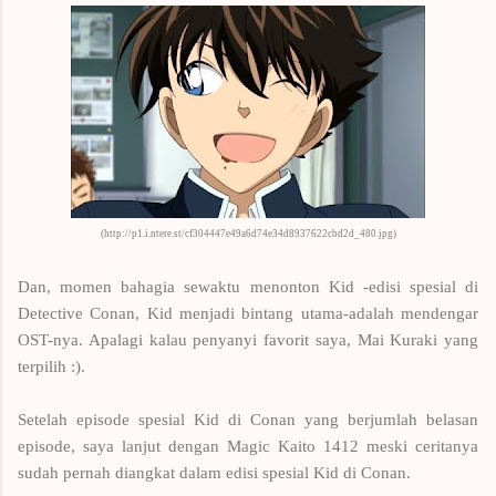
(http://p1.i.ntere.st/cf304447e49a6d74e34d8937622cbd2d_480.jpg)
Dan, momen bahagia sewaktu menonton Kid -edisi spesial di
Detective Conan, Kid menjadi bintang utama-adalah mendengar
OST-nya. Apalagi kalau penyanyi favorit saya, Mai Kuraki yang
terpilih :).
Setelah episode spesial Kid di Conan yang berjumlah belasan
episode, saya lanjut dengan Magic Kaito 1412 meski ceritanya
sudah pernah diangkat dalam edisi spesial Kid di Conan.