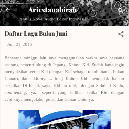
Langsung ke konten utama
Ariestanabirah
Penulis Novel Audio Editor Indonesia
Daftar Lagu Bulan Juni
-
Juni 21, 2016
Beberapa minggu lalu saya menggunakan waktu saya bersama
seorang pencuri ulung di Jepang, Kaitou Kid. Sudah lama ingin
menyaksikan cerita Kid (dengan Kid sebagai tokoh utama, bukan
Conan), dan akhirnya.... imej Kaitou Kid mendadak hancur
seketika. Di benak saya, Kid itu mirip dengan Shinichi Kudo,
cool-
tenang, ya... seperti yang terlihat ketika Kid dengan
cerdiknya mengelabui polisi dan Conan tentunya.