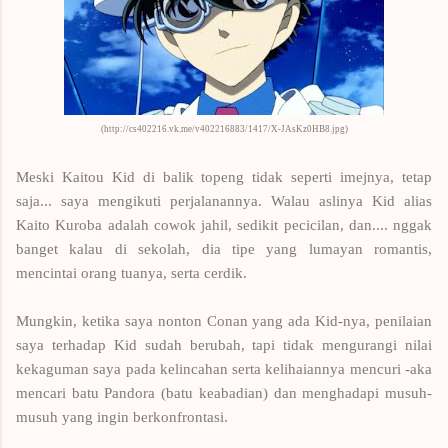
(http://cs402216.vk.me/v402216883/1417/X-JAsKz0HB8.jpg)
Meski Kaitou Kid di balik topeng tidak seperti imejnya, tetap
saja... saya mengikuti perjalanannya. Walau aslinya Kid alias
Kaito Kuroba adalah cowok jahil, sedikit pecicilan, dan.... nggak
banget kalau di sekolah, dia tipe yang lumayan romantis,
mencintai orang tuanya, serta cerdik.
Mungkin, ketika saya nonton Conan yang ada Kid-nya, penilaian
saya terhadap Kid sudah berubah, tapi tidak mengurangi nilai
kekaguman saya pada kelincahan serta kelihaiannya mencuri -aka
mencari batu Pandora (batu keabadian) dan menghadapi musuh-
musuh yang ingin berkonfrontasi.