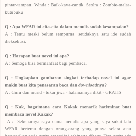
pintar-tampan. Winda : Baik-kaya-cantik. Seolra : Zombie-malas-
kutubuku
Q : Apa WFAR ini cita-cita dalam menulis sudah kesampaian?
A : Tentu meski belum sempurna, setidaknya satu ide sudah
dieksekusi.
Q : Harapan buat novel ini apa?
A : Semoga bisa bermanfaat bagi pembaca.
Q : Ungkapkan gambaran singkat terhadap novel ini agar
makin buat kita penasaran baca dan
download
nya?
A : Guru dan murid - tukar jiwa - halamannya dikit - GRATIS
Q :
Kak, bagaimana cara Kakak menarik hati/minat buat
membaca novel Kakak?
A :
Sebenarnya saya cuma menulis apa yang saya sukai lalu
WFAR bertemu dengan orang-orang yang punya selera atau
ketertarikan pada cerita seperti ini sehingga dibaca. Tiap cerita ada