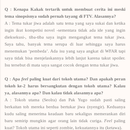
Q : Kenapa Kakak tertarik untuk membuat cerita ini meski
tema sinopsisnya sudah pernah tayang di FTV. Alasannya?
A : Tema tukar jiwa adalah satu tema yang saya sukai dan ketika
ingin ikut kompetisi novel -sementara tidak ada ide yang ingin
dieksekusi-, tiba-tiba saya ingin mengangkat tema tukar jiwa.
Saya tahu, banyak tema serupa di luar sehingga saya harus
menemukan ‘pembeda’. Ada isu yang saya angkat di WFAR tapi
saya tidak bisa menjelaskannya lebih lanjut karena takut spoiler.
Isu tersebut di mata saya sangat cocok dengan tema tukar jiwa.
Q : Apa
feel
paling kuat dari tokoh utama? Dan apakah peran
tokoh ke-2 harus bersangkutan dengan tokoh utama? Kalau
ya, alasannya apa? Dan kalau tidak alasannya apa?
A : Tokoh utama (Seolra) dan Pak Yugo sudah pasti saling
berkaitan toh mereka berdua bertukar jiwa (nyengir). Keduanya
kudu saling menerima keadaan baru sekaligus memerankan diri
baru semirip mungkin agar orang lain tidak curiga.
Feel
paling
kuat? Tokoh utama ini seperti zombie, kekuatannya itu (ketawa).