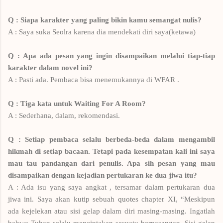
Q : Siapa karakter yang paling bikin kamu semangat nulis?
A : Saya suka Seolra karena dia mendekati diri saya(ketawa)
Q : Apa ada pesan yang ingin disampaikan melalui tiap-tiap
karakter dalam novel ini?
A : Pasti ada. Pembaca bisa menemukannya di WFAR .
Q : Tiga kata untuk Waiting For A Room?
A : Sederhana, dalam, rekomendasi.
Q : Setiap pembaca selalu berbeda-beda dalam mengambil
hikmah di setiap bacaan. Tetapi pada kesempatan kali ini saya
mau tau pandangan dari penulis. Apa sih pesan yang mau
disampaikan dengan kejadian pertukaran ke dua jiwa itu?
A : Ada isu yang saya angkat , tersamar dalam pertukaran dua
jiwa ini. Saya akan kutip sebuah quotes chapter XI, “Meskipun
ada kejelekan atau sisi gelap dalam diri masing-masing. Ingatlah
bahwa Tuhan selalu menciptakan sesuatu berpasangan. Sisi gelap