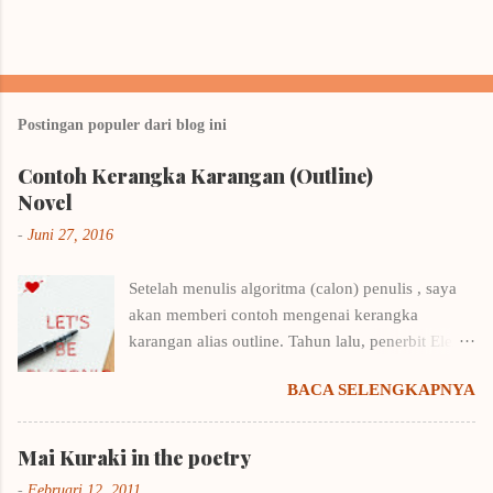
Postingan populer dari blog ini
Contoh Kerangka Karangan (Outline)
Novel
-
Juni 27, 2016
Setelah menulis algoritma (calon) penulis , saya
akan memberi contoh mengenai kerangka
karangan alias outline. Tahun lalu, penerbit Elex
Media Komputindo menyelenggarakan kompetisi
BACA SELENGKAPNYA
menulis outline. Saya langsung putar otak,
mencari cara menulis kerangka karangan yang
benar karena biasanya sekena saja kalau
Mai Kuraki in the poetry
menentukan outline. Untungnya saya punya
-
Februari 12, 2011