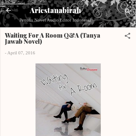
Langsung ke konten utama
Ariestanabirah
Penulis Novel Audio Editor Indonesia
Waiting For A Room Q&A (Tanya
Jawab Novel)
-
April 07, 2016