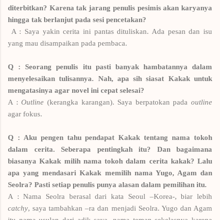
diterbitkan? Karena tak jarang penulis pesimis akan karyanya
hingga tak berlanjut pada sesi pencetakan?
A : Saya yakin cerita ini pantas dituliskan. Ada pesan dan isu
yang mau disampaikan pada pembaca.
Q : Seorang penulis itu pasti banyak hambatannya dalam
menyelesaikan tulisannya. Nah, apa sih siasat Kakak untuk
mengatasinya agar novel ini cepat selesai?
A :
Outline
(kerangka karangan). Saya berpatokan pada
outline
agar fokus.
Q : Aku pengen tahu pendapat Kakak tentang nama tokoh
dalam cerita. Seberapa pentingkah itu? Dan bagaimana
biasanya Kakak milih nama tokoh dalam cerita kakak? Lalu
apa yang mendasari Kakak memilih nama Yugo, Agam dan
Seolra? Pasti setiap penulis punya alasan dalam pemilihan itu.
A : Nama Seolra berasal dari kata Seoul –Korea-, biar lebih
catchy
, saya tambahkan –ra dan menjadi Seolra. Yugo dan Agam
itu nama usulan dari adik saya, nama teman sekelasnya karena