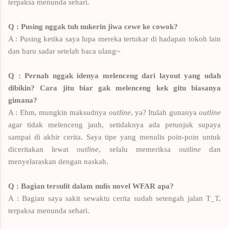
terpaksa menunda sehari.
Q : Pusing nggak tuh nukerin jiwa cewe ke cowok?
A : Pusing ketika saya lupa mereka tertukar di hadapan tokoh lain
dan baru sadar setelah baca ulang~
Q : Pernah nggak idenya melenceng dari layout yang udah
dibikin? Cara jitu biar gak melenceng kek gitu biasanya
gimana?
A : Ehm, mungkin maksudnya
outline
, ya? Itulah gunanya
outline
agar tidak melenceng jauh, setidaknya ada petunjuk supaya
sampai di akhir cerita. Saya tipe yang menulis poin-poin untuk
diceritakan lewat
outline
, selalu memeriksa
outline
dan
menyelaraskan dengan naskah.
Q : Bagian tersulit dalam nulis novel WFAR apa?
A : Bagian saya sakit sewaktu cerita sudah setengah jalan T_T,
terpaksa menunda sehari.