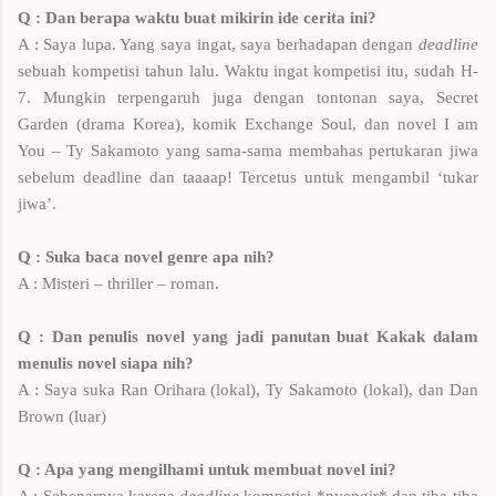
Q : Dan berapa waktu buat mikirin ide cerita ini?
A : Saya lupa. Yang saya ingat, saya berhadapan dengan
deadline
sebuah kompetisi tahun lalu. Waktu ingat kompetisi itu, sudah H-
7. Mungkin terpengaruh juga dengan tontonan saya, Secret
Garden (drama Korea), komik Exchange Soul, dan novel I am
You – Ty Sakamoto yang sama-sama membahas pertukaran jiwa
sebelum deadline dan taaaap! Tercetus untuk mengambil ‘tukar
jiwa’.
Q : Suka baca novel genre apa nih?
A : Misteri – thriller – roman.
Q : Dan penulis novel yang jadi panutan buat Kakak dalam
menulis novel siapa nih?
A : Saya suka Ran Orihara (lokal), Ty Sakamoto (lokal), dan Dan
Brown (luar)
Q : Apa yang mengilhami untuk membuat novel ini?
A : Sebenarnya karena
deadline
kompetisi *nyengir* dan tiba-tiba