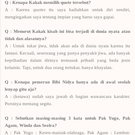
Q
: Kenapa Kakak memilih quote tersebut?
A : Karena
quotes
itu saya hadiahkan untuk diri sendiri,
mengingatkan saya tentang impian yang harus saya gapai.
Q : Menurut Kakak kisah ini bisa terjadi di dunia nyata atau
tidak dan alasannya?
A : Untuk tukar jiwa, tidak akan ada di dunia nyata karena itu
fantasi. Kecuali, seseorang yang punya penyakit jiwa, ada banyak
kepribadian dalam dirinya termasuk pribadi yang beda jenis
kelamin. Tapi, untuk dua orang tertukar, hanya khayalan.
Q : Kenapa pemeran Bibi Nidya hanya ada di awal seolah
lenyap gitu aja?
A : (ketawa) sudah saya jawab di bagian wawancara karakter.
Porsinya memang segitu.
Q : Sebutkan masing-masing 3 kata untuk Pak Yugo, Pak
Agam, Winda dan Seolra?
A : Pak Yugo : Keren-maniak-olahraga. Pak Agam : Lembut-