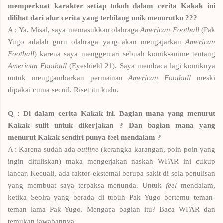
memperkuat karakter setiap tokoh dalam cerita Kakak ini
dilihat dari alur cerita yang terbilang unik menurutku ???
A : Ya. Misal, saya memasukkan olahraga
American Football
(Pak
Yugo adalah guru olahraga yang akan mengajarkan
American
Football
) karena saya menggemari sebuah komik-anime tentang
American Football
(Eyeshield 21). Saya membaca lagi komiknya
untuk menggambarkan permainan
American Football
meski
dipakai cuma secuil. Riset itu kudu.
Q : Di dalam cerita Kakak ini. Bagian mana yang menurut
Kakak sulit untuk dikerjakan ? Dan bagian mana yang
menurut Kakak sendiri punya feel mendalam ?
A : Karena sudah ada
outline
(kerangka karangan, poin-poin yang
ingin dituliskan) maka mengerjakan naskah WFAR ini cukup
lancar. Kecuali, ada faktor eksternal berupa sakit di sela penulisan
yang membuat saya terpaksa menunda. Untuk
feel
mendalam,
ketika Seolra yang berada di tubuh Pak Yugo bertemu teman-
teman lama Pak Yugo. Mengapa bagian itu? Baca WFAR dan
temukan jawabannya.