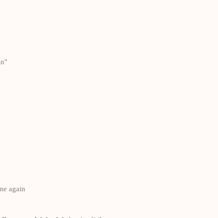
in"
me again