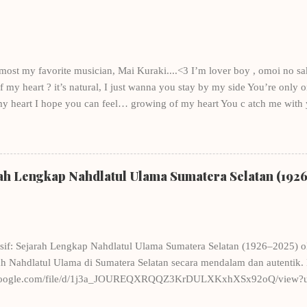
ngat-sangat berantakan, sekarang pun masih berantakan- mengantarkan
 novel dan akhirnya membuat saya bergabung dengan keempat penulis
ung - sud...
e most my favorite musician, Mai Kuraki....<3 I’m lover boy , omoi no sa
my heart ? it’s natural, I just wanna you stay by my side You’re only one
my heart I hope you can feel… growing of my heart You c atch me with
bout you Through the river of dreams, just you in my mind Time passed b
ll with the questions, in the state of mind , who do you love? Don’t you 
y, Just a little bit , there am I in your heart? you are not the only on
eason? So I give you spirit and support, “what are you waiting for?” Just 
rah Lengkap Nahdlatul Ulama Sumatera Selatan (192
you not with me again, oh God rescue me! Although, not me in your...
sif: Sejarah Lengkap Nahdlatul Ulama Sumatera Selatan (1926–2025) 
 Nahdlatul Ulama di Sumatera Selatan secara mendalam dan autentik. 
ve.google.com/file/d/1j3a_JOUREQXRQQZ3KrDULXKxhXSx92oQ/view?us
an Pre-Order Sekarang! Harga: Rp150.000/eksemplar (belum termasuk