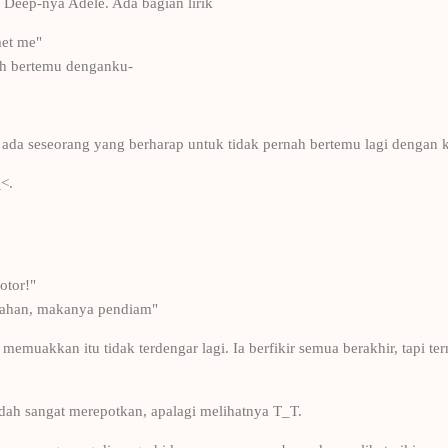
 Deep-nya Adele. Ada bagian lirik
met me"
ah bertemu denganku-
u ada seseorang yang berharap untuk tidak pernah bertemu lagi dengan k
<.
otor!"
urahan, makanya pendiam"
emuakkan itu tidak terdengar lagi. Ia berfikir semua berakhir, tapi terny
udah sangat merepotkan, apalagi melihatnya T_T.