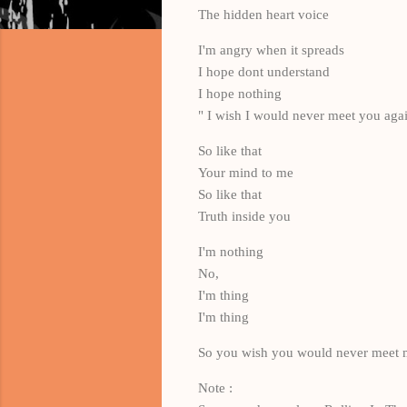
The hidden heart voice
I'm angry when it spreads
I hope dont understand
I hope nothing
" I wish I would never meet you aga
So like that
Your mind to me
So like that
Truth inside you
I'm nothing
No,
I'm thing
I'm thing
So you wish you would never meet 
Note :