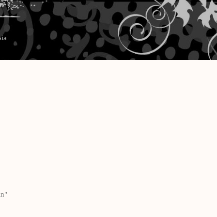
Langsung ke konten utama
sia
in"