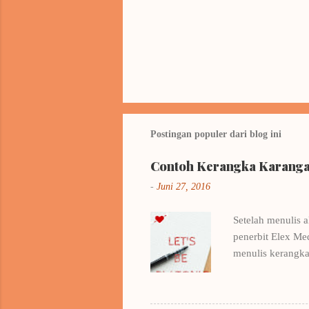
Postingan populer dari blog ini
Contoh Kerangka Karangan
-
Juni 27, 2016
Setelah menulis a
penerbit Elex Me
menulis kerangka
beberapa buku me
Pertamamu milik 
Belajar dari cont