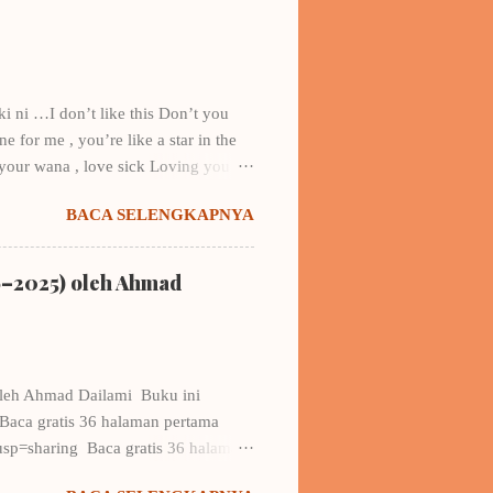
 saya ke gathering & fun writing
 lain di bawah bendera novel
ki ni …I don’t like this Don’t you
 for me , you’re like a star in the
 your wana , love sick Loving you….
y…. did I hear you say that you’re in
BACA SELENGKAPNYA
look at me (one)? it sounds like
e You’re my all, yeah…I’m not that
say love to her, but, in my deepest
6–2025) oleh Ahmad
oleh Ahmad Dailami Buku ini
Baca gratis 36 halaman pertama
p=sharing Baca gratis 36 halaman
 ongkir) Hubungi: Muhammad