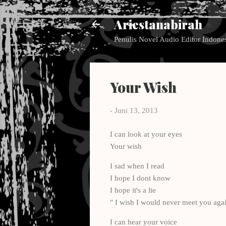
Ariestanabirah
Penulis Novel Audio Editor Indone
Your Wish
-
Juni 13, 2013
I can look at your eyes
Your wish
I sad when I read
I hope I dont know
I hope it's a lie
" I wish I would never meet you aga
I can hear your voice