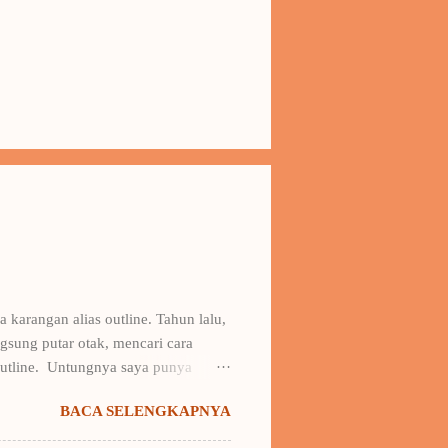
 karangan alias outline. Tahun lalu,
sung putar otak, mencari cara
outline. Untungnya saya punya
ya buku Draf 1: Taktik Menulis Fiksi
BACA SELENGKAPNYA
 kerangka karangan + contohnya.
erangka amburadul itu -kala itu