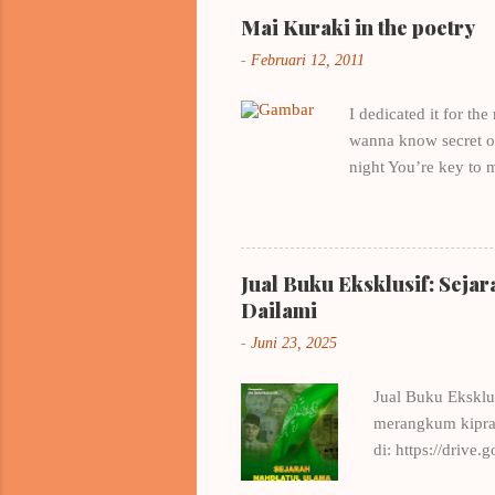
EYD saya amat-sa
Mai Kuraki in the poetry
workshop romance
-
Februari 12, 2011
Yesterday in Band
I dedicated it for th
wanna know secret of 
night You’re key to 
all night , I think a
love? My hearts is fu
kakenukeru inazuma He
kind a girl , it’s a r
Jual Buku Eksklusif: Seja
heart, I'm afraid if 
Dailami
-
Juni 23, 2025
Jual Buku Eksklu
merangkum kiprah
di: https://dri
.. Info Pemesan