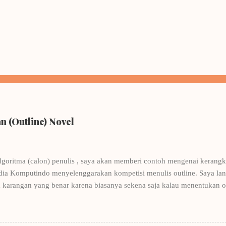
 (Outline) Novel
lgoritma (calon) penulis , saya akan memberi contoh mengenai kerangka
dia Komputindo menyelenggarakan kompetisi menulis outline. Saya lang
 karangan yang benar karena biasanya sekena saja kalau menentukan 
nulis, tentunya ditulis oleh penulis-penulis yang punya nama. Contohn
Winna Efendi. Salah satu pembahasan di buku tersebut adalah menulis
ohnya Winna Efendi, saya merancang kerangka Let's Be Platonic . Dan k