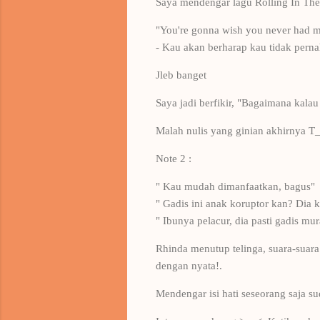
Saya mendengar lagu Rolling In The
"You're gonna wish you never had 
- Kau akan berharap kau tidak pern
Jleb banget
Saya jadi berfikir, "Bagaimana kala
Malah nulis yang ginian akhirnya T_
Note 2 :
" Kau mudah dimanfaatkan, bagus"
" Gadis ini anak koruptor kan? Dia k
" Ibunya pelacur, dia pasti gadis m
Rhinda menutup telinga, suara-suara m
dengan nyata!.
Mendengar isi hati seseorang saja s