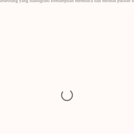
seseorang yang dianugrahi kemampuan membaca dan melihat pikiran sese