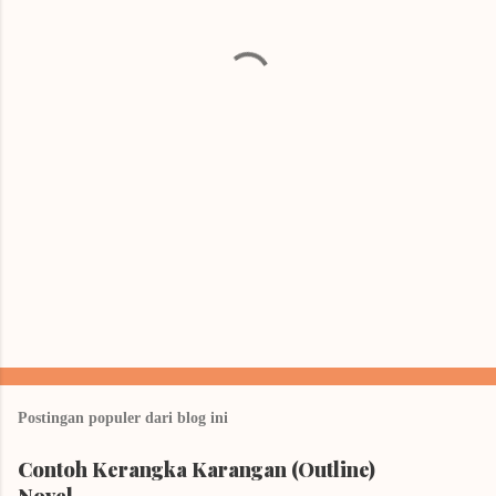
t
a
r
Postingan populer dari blog ini
Contoh Kerangka Karangan (Outline)
Novel