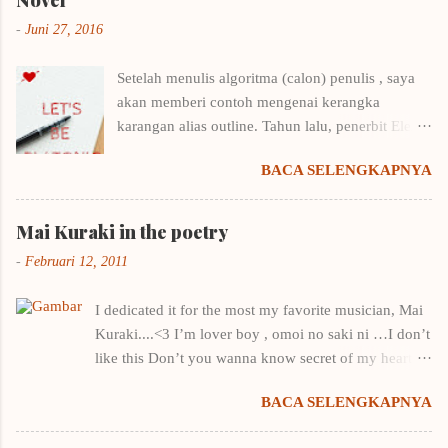
-
Juni 27, 2016
Setelah menulis algoritma (calon) penulis , saya
akan memberi contoh mengenai kerangka
karangan alias outline. Tahun lalu, penerbit Elex
Media Komputindo menyelenggarakan kompetisi
BACA SELENGKAPNYA
menulis outline. Saya langsung putar otak,
mencari cara menulis kerangka karangan yang
benar karena biasanya sekena saja kalau
Mai Kuraki in the poetry
menentukan outline. Untungnya saya punya
-
Februari 12, 2011
beberapa buku menulis, tentunya ditulis oleh
penulis-penulis yang punya nama. Contohnya
I dedicated it for the most my favorite musician, Mai
buku Draf 1: Taktik Menulis Fiksi Pertamamu
Kuraki....<3 I’m lover boy , omoi no saki ni …I don’t
milik Winna Efendi. Salah satu pembahasan di
like this Don’t you wanna know secret of my heart ?
buku tersebut adalah menulis kerangka
it’s natural, I just wanna you stay by my side You’re
karangan + contohnya. Belajar dari contohnya
BACA SELENGKAPNYA
only one for me , you’re like a star in the night
Winna Efendi, saya merancang kerangka Let's Be
You’re key to my heart I hope you can feel…
Platonic . Dan kerangka amburadul itu -kala itu