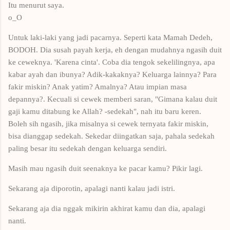
Itu menurut saya.
o_O
Untuk laki-laki yang jadi pacarnya. Seperti kata Mamah Dedeh,
BODOH. Dia susah payah kerja, eh dengan mudahnya ngasih duit
ke ceweknya. 'Karena cinta'. Coba dia tengok sekelilingnya, apa
kabar ayah dan ibunya? Adik-kakaknya? Keluarga lainnya? Para
fakir miskin? Anak yatim? Amalnya? Atau impian masa
depannya?. Kecuali si cewek memberi saran, "Gimana kalau duit
gaji kamu ditabung ke Allah? -sedekah", nah itu baru keren.
Boleh sih ngasih, jika misalnya si cewek ternyata fakir miskin,
bisa dianggap sedekah. Sekedar diingatkan saja, pahala sedekah
paling besar itu sedekah dengan keluarga sendiri.
Masih mau ngasih duit seenaknya ke pacar kamu? Pikir lagi.
Sekarang aja diporotin, apalagi nanti kalau jadi istri.
Sekarang aja dia nggak mikirin akhirat kamu dan dia, apalagi
nanti.