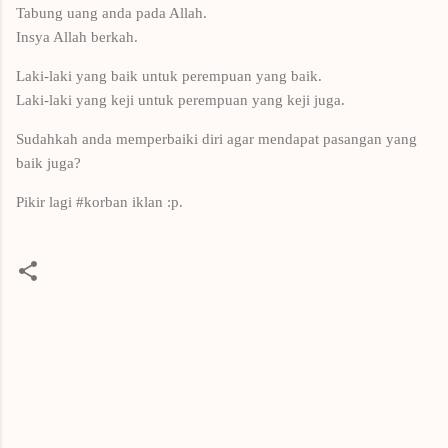
Tabung uang anda pada Allah.
Insya Allah berkah.
Laki-laki yang baik untuk perempuan yang baik.
Laki-laki yang keji untuk perempuan yang keji juga.
Sudahkah anda memperbaiki diri agar mendapat pasangan yang
baik juga?
Pikir lagi #korban iklan :p.
K
o
m
e
n