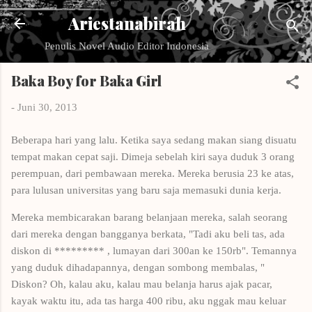
Langsung ke konten utama
Ariestanabirah
Penulis Novel Audio Editor Indonesia
Baka Boy for Baka Girl
-
Juni 30, 2013
Beberapa hari yang lalu. Ketika saya sedang makan siang disuatu
tempat makan cepat saji. Dimeja sebelah kiri saya duduk 3 orang
perempuan, dari pembawaan mereka. Mereka berusia 23 ke atas,
para lulusan universitas yang baru saja memasuki dunia kerja.
Mereka membicarakan barang belanjaan mereka, salah seorang
dari mereka dengan bangganya berkata, "Tadi aku beli tas, ada
diskon di ********* , lumayan dari 300an ke 150rb". Temannya
yang duduk dihadapannya, dengan sombong membalas, "
Diskon? Oh, kalau aku, kalau mau belanja harus ajak pacar,
kayak waktu itu, ada tas harga 400 ribu, aku nggak mau keluar