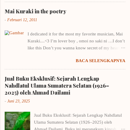
mencari cara menulis kerangka karangan yang
benar karena biasanya sekena saja kalau
Mai Kuraki in the poetry
menentukan outline. Untungnya saya punya
-
Februari 12, 2011
beberapa buku menulis, tentunya ditulis oleh
penulis-penulis yang punya nama. Contohnya
I dedicated it for the most my favorite musician, Mai
buku Draf 1: Taktik Menulis Fiksi Pertamamu
Kuraki....<3 I’m lover boy , omoi no saki ni …I don’t
milik Winna Efendi. Salah satu pembahasan di
like this Don’t you wanna know secret of my heart ?
buku tersebut adalah menulis kerangka
it’s natural, I just wanna you stay by my side You’re
karangan + contohnya. Belajar dari contohnya
BACA SELENGKAPNYA
only one for me , you’re like a star in the night
Winna Efendi, saya merancang kerangka Let's Be
You’re key to my heart I hope you can feel…
Platonic . Dan kerangka amburadul itu -kala itu
growing of my heart You c atch me with your wana ,
Jual Buku Eksklusif: Sejarah Lengkap
EYD saya amat-sangat-sangat berantakan,
love sick Loving you…. all night , I think about you
Nahdlatul Ulama Sumatera Selatan (1926–
sekarang pun masih berantakan- mengantarkan
Through the river of dreams, just you in my mind
2025) oleh Ahmad Dailami
saya ke gathering & fun writing workshop
Time passed by…. did I hear you say that you’re in
romance novel dan akhirnya membuat saya
-
Juni 23, 2025
love? My hearts is full with the questions, in the state
bergabung dengan keempat penulis lain di bawah
of mind , who do you love? Don’t you look at me
bendera novel Yesterday in Bandung - sud...
Jual Buku Eksklusif: Sejarah Lengkap Nahdlatul
(one)? it sounds like kakenukeru inazuma Hey, Just a
Ulama Sumatera Selatan (1926–2025) oleh
little bit , there am I in your heart? you are not the
Ahmad Dailami Buku ini merangkum kiprah